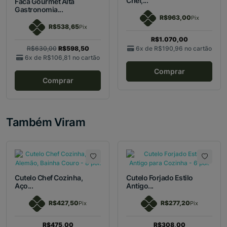
Chef,...
Faca Gourmet Alta
Gastronomia...
R$963,00
Pix
R$538,65
Pix
R$1.070,00
R$630,00
R$598,50
6x de
R$190,96
no cartão
6x de
R$106,81
no cartão
Comprar
Comprar
Também Viram
Cutelo Chef Cozinha,
Cutelo Forjado Estilo
Aço...
Antigo...
R$427,50
R$277,20
Pix
Pix
R$475,00
R$308,00