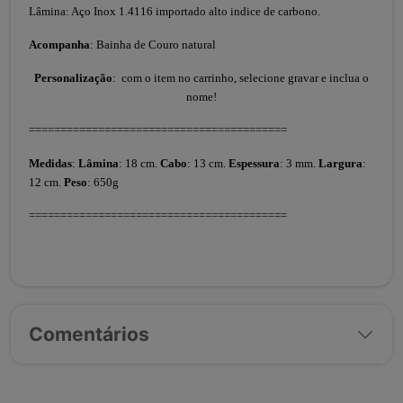
Lâmina: Aço Inox 1.4116 importado alto indice de carbono.
Acompanha
: Bainha de Couro natural
Personalização
: com o item no carrinho, selecione gravar e inclua o
nome!
=========================================
Medidas
:
Lâmina
: 18 cm.
Cabo
: 13 cm.
Espessura
: 3 mm.
Largura
:
12 cm.
Peso
: 650g
=========================================
Comentários