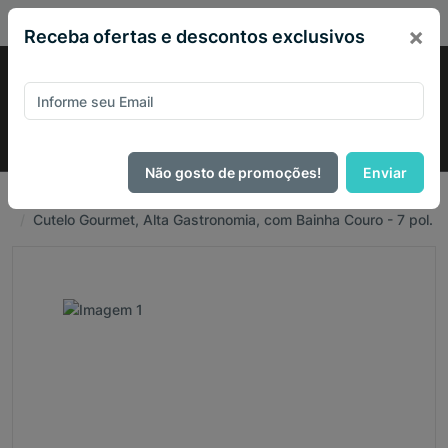
PIX 10% de desconto em todo site no mês de Agosto
×
Receba ofertas e descontos exclusivos
Não gosto de promoções!
Enviar
Página Inicial
Facas Cozinha
Cutelo Gourmet, Alta Gastronomia, com Bainha Couro - 7 pol.