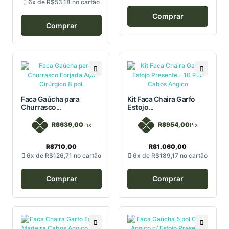
6x de
R$53,18
no cartão
Comprar
Comprar
Faca Gaúcha para
Kit Faca Chaira Garfo
Churrasco...
Estojo...
R$639,00
R$954,00
Pix
Pix
R$710,00
R$1.060,00
6x de
R$126,71
no cartão
6x de
R$189,17
no cartão
Comprar
Comprar