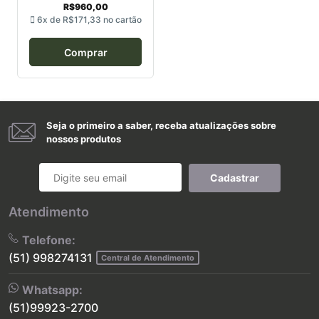
R$960,00
6x de
R$171,33
no cartão
Comprar
Seja o primeiro a saber, receba atualizações sobre
nossos produtos
Cadastrar
Atendimento
Telefone:
(51) 998274131
Central de Atendimento
Whatsapp:
(51)99923-2700