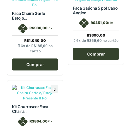
Faca Gaúcha 5 pol Cabo
Angico...
Faca Chaira Garfo
Estojo...
R$351,00
Pix
R$936,00
Pix
R$390,00
R$1.040,00
6x de
R$69,60
no cartão
6x de
R$185,60
no
cartão
Comprar
Comprar
Kit Churrasco: Faca
Chaira...
R$864,00
Pix