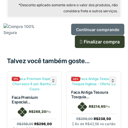
*Desconto aplicado somente sobre o valor dos produtos, não
considera frete e outros serviços.
Continuar comprando
Finalizar compra
Talvez você também goste...
17%
20%
Faca Antiga Tesoura
Tosquia...
Faca Premium
Especial...
R$214,65
Pix
R$268,20
Pix
R$298,00
R$238,50
R$358,00
R$298,00
6x de
R$42,56
no cartão